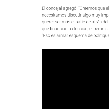
El concejal agregó: "Creemos que e
necesitamos discutir algo muy imp
querer ser más el patio de atrás del
que financiar la elección, el peron
"Eso es armar esquema de politiquerí