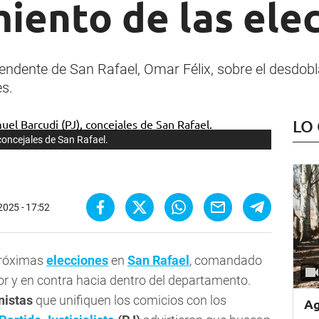
iento de las ele
ntendente de San Rafael, Omar Félix, sobre el desdob
es.
LO
oncejales de San Rafael.
2025 - 17:52
próximas
elecciones
en
San Rafael
, comandado
or y en contra hacia dentro del departamento.
nistas
que unifiquen los comicios con los
Ag