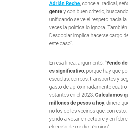
Adrián Reche
, concejal radical, se
gente
y con buen criterio, buscando 
unificando se ve el respeto hacia 
veces la política lo ignora. Tambié
Desdoblar implica hacerse cargo de
este caso".
En esa línea, argumentó: "
Yendo de
es significativo
, porque hay que po
escuelas, correos, transportes y seg
gasto de apróximadamente cuatro d
votantes en el 2023.
Calculamos qu
millones de pesos a hoy
, dinero q
no los de los vecinos que, con esto
yendo a votar en octubre y en febr
elección de medio término".