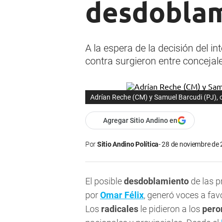
desdoblam
A la espera de la decisión del i
contra surgieron entre concejal
Adrían Reche (CM) y Samuel Barcudi (PJ), c
Agregar Sitio Andino en
Por
Sitio Andino Política
28 de noviembre de 
El posible
desdoblamiento
de las 
por
Omar Félix
, generó voces a fav
Los
radicales
le pidieron a los
pero