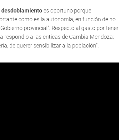
l
desdoblamiento
es oportuno porque
ortante como es la autonomía, en función de no
 Gobierno provincial". Respecto al gasto por tener
ista respondió a las críticas de Cambia Mendoza:
a, de querer sensibilizar a la población".