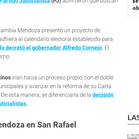
se
Partido Justicialista
(PJ)
advirtieron que buscan
ob
e Cambia Mendoza presentó un proyecto de
adhiera al calendario electoral establecido para
lo decretó el gobernador Alfredo Cornejo
. El
ismo.
linos
irían hacia un proceso propio, con el doble
unicipales y avanzar en la reforma de su Carta
. De esta manera, se diferenciaría de la
decisión
ticialistas.
LA
endoza en San Rafael