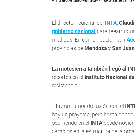
Por
Sitio Andino Política
21 de abril de 2025 -
El director regional del
INTA
,
Claudi
gobierno nacional
para reestructura
medidas. En comunicación con
Aco
provincias de
Mendoza
y
San Juan
La motosierra también llegó al IN
recortes en el
Instituto Nacional d
resistencia.
"Hay un rumor de fusión con el
INTI
hay un proyecto, pero hasta donde 
ocurriendo en el
INTA
desde noviem
cambios en la estructura de la orga