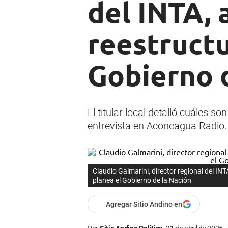
del INTA, 
reestructu
Gobierno 
El titular local detalló cuáles s
entrevista en Aconcagua Radio.
Claudio Galmarini, director regional del INT
planea el Gobierno de la Nación
Agregar Sitio Andino en