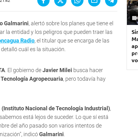
 21:42
o Galmarini
, alertó sobre los planes que tiene el
Si
r la entidad y los peligros que pueden traer las
Ma
ncagua Radio
, el titular que se encarga de las
ap
detalló cuál es la situación.
pr
vo
TA
. El gobierno de
Javier Milei
busca hacer
e Tecnología Agropecuaria
, pero todavía hay
 (Instituto Nacional de Tecnología Industrial)
,
sabemos está lejos de suceder. Lo que sí está
bre del año pasado son varios intentos de
nización", indicó
Galmarini
.