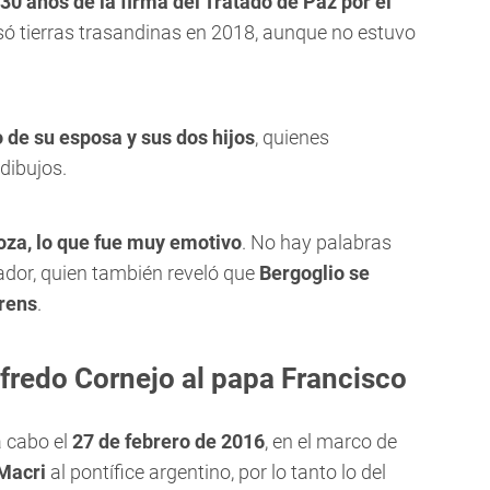
30 años de la firma del Tratado de Paz por el
isó tierras trasandinas en 2018, aunque no estuvo
 de su esposa y sus dos hijos
, quienes
dibujos.
oza, lo que fue muy emotivo
. No hay palabras
nador, quien también reveló que
Bergoglio se
orens
.
lfredo Cornejo al papa Francisco
a cabo el
27 de febrero de 2016
, en el marco de
 Macri
al pontífice argentino, por lo tanto lo del