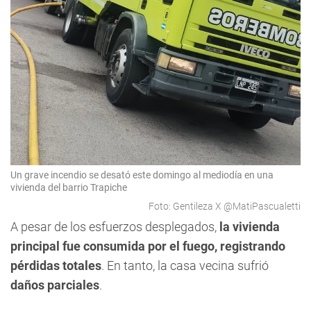
Un grave incendio se desató este domingo al mediodía en una
vivienda del barrio Trapiche
Foto: Gentileza X @MatiPascualetti
A pesar de los esfuerzos desplegados,
la vivienda
principal fue consumida por el fuego, registrando
pérdidas totales
. En tanto, la casa vecina sufrió
daños parciales
.