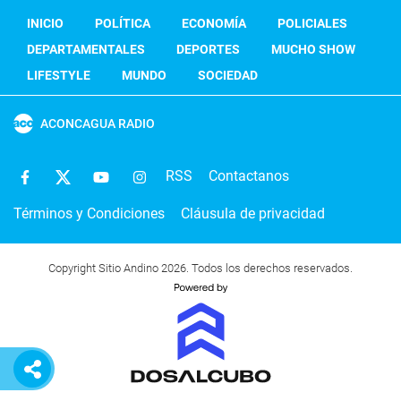
INICIO
POLÍTICA
ECONOMÍA
POLICIALES
DEPARTAMENTALES
DEPORTES
MUCHO SHOW
LIFESTYLE
MUNDO
SOCIEDAD
ACONCAGUA RADIO
RSS
Contactanos
Términos y Condiciones
Cláusula de privacidad
Copyright Sitio Andino 2026. Todos los derechos reservados.