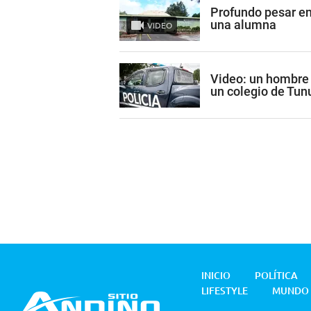
Profundo pesar en
una alumna
VIDEO
Video: un hombre 
un colegio de Tun
INICIO
POLÍTICA
LIFESTYLE
MUNDO