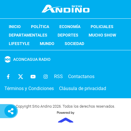
INICIO
POLÍTICA
ECONOMÍA
POLICIALES
DEPARTAMENTALES
DEPORTES
MUCHO SHOW
LIFESTYLE
MUNDO
SOCIEDAD
ACONCAGUA RADIO
RSS
Contactanos
Términos y Condiciones
Cláusula de privacidad
Copyright Sitio Andino 2026. Todos los derechos reservados.