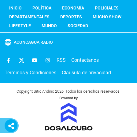
INICIO
POLÍTICA
ECONOMÍA
POLICIALES
DEPARTAMENTALES
DEPORTES
MUCHO SHOW
LIFESTYLE
MUNDO
SOCIEDAD
ACONCAGUA RADIO
RSS
Contactanos
Términos y Condiciones
Cláusula de privacidad
Copyright Sitio Andino 2026. Todos los derechos reservados.