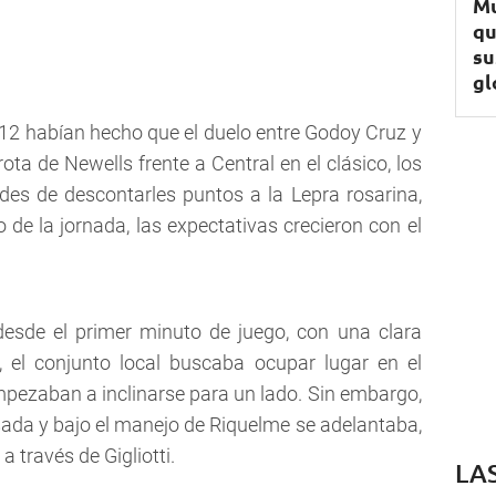
Mu
qu
su
gl
a 12 habían hecho que el duelo entre Godoy Cruz y
ta de Newells frente a Central en el clásico, los
des de descontarles puntos a la Lepra rosarina,
o de la jornada, las expectativas crecieron con el
 desde el primer minuto de juego, con una clara
, el conjunto local buscaba ocupar lugar en el
empezaban a inclinarse para un lado. Sin embargo,
isada y bajo el manejo de Riquelme se adelantaba,
 a través de Gigliotti.
LA