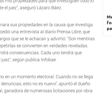
as mis propiedades para que investiguen todo lo
te el juez", aseguró Lázaro Báez.
Me
fo
lanara sus propiedades en la causa que investiga
pa
edió una entrevista al diario Prensa Libre, que
argos que se le achacan y advirtió: "Son mentiras
petirlas se convierten en verdades reveladas.
endrá consecuencias. Cada uno tendrá que
 juez", según publica Infobae.
no en un momento electoral. Cuando no se llega
 denuncias, esto no es nuevo", apuntó el dueño
l, ganadora de numerosas licitaciones por obra