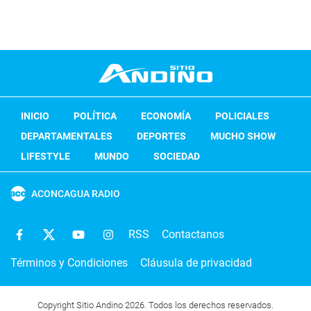
INICIO
POLÍTICA
ECONOMÍA
POLICIALES
DEPARTAMENTALES
DEPORTES
MUCHO SHOW
LIFESTYLE
MUNDO
SOCIEDAD
ACONCAGUA RADIO
RSS
Contactanos
Términos y Condiciones
Cláusula de privacidad
Copyright Sitio Andino 2026. Todos los derechos reservados.