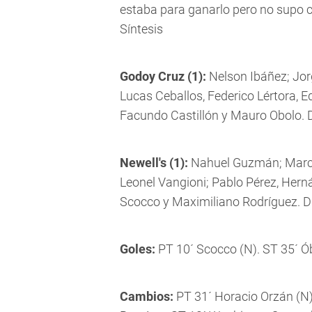
estaba para ganarlo pero no supo ce
Síntesis
Godoy Cruz (1):
Nelson Ibáñez; Jorg
Lucas Ceballos, Federico Lértora, 
Facundo Castillón y Mauro Obolo. D
Newell's (1):
Nahuel Guzmán; Marcos
Leonel Vangioni; Pablo Pérez, Herná
Scocco y Maximiliano Rodríguez. Di
Goles:
PT 10´ Scocco (N). ST 35´ Ó
Cambios:
PT 31´ Horacio Orzán (N)