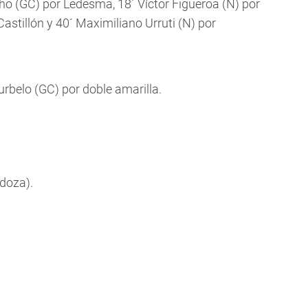
 (GC) por Ledesma, 18´ Víctor Figueroa (N) por
astillón y 40´ Maximiliano Urruti (N) por
rbelo (GC) por doble amarilla.
doza).