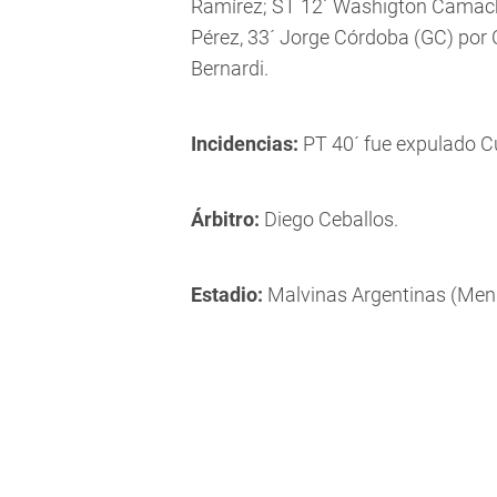
Ramírez; ST 12´ Washigton Camacho
Pérez, 33´ Jorge Córdoba (GC) por C
Bernardi.
Incidencias:
PT 40´ fue expulado Cu
Árbitro:
Diego Ceballos.
Estadio:
Malvinas Argentinas (Men