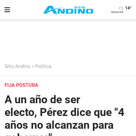
14
°
Sitio Andino
>
Política
FIJA POSTURA
A un año de ser
electo, Pérez dice que "4
años no alcanzan para