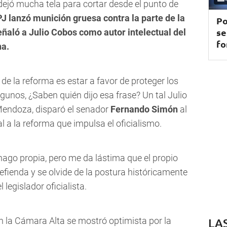
ejó mucha tela para cortar desde el punto de
PJ lanzó munición gruesa contra la parte de la
Po
se
eñaló a Julio Cobos como autor intelectual del
fo
na.
 de la reforma es estar a favor de proteger los
algunos, ¿Saben quién dijo esa frase? Un tal Julio
endoza, disparó el senador
Fernando Simón
al
l a la reforma que impulsa el oficialismo.
 hago propia, pero me da lástima que el propio
fienda y se olvide de la postura históricamente
 legislador oficialista.
 la Cámara Alta se mostró optimista por la
LA