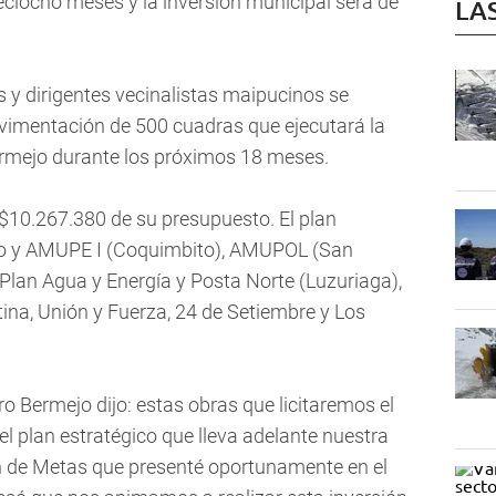
eciocho meses y la inversión municipal será de
LA
 y dirigentes vecinalistas maipucinos se
avimentación de 500 cuadras que ejecutará la
ermejo durante los próximos 18 meses.
 $10.267.380 de su presupuesto. El plan
aro y AMUPE I (Coquimbito), AMUPOL (San
XV Plan Agua y Energía y Posta Norte (Luzuriaga),
ina, Unión y Fuerza, 24 de Setiembre y Los
ro Bermejo dijo: estas obras que licitaremos el
l plan estratégico que lleva adelante nuestra
an de Metas que presenté oportunamente en el