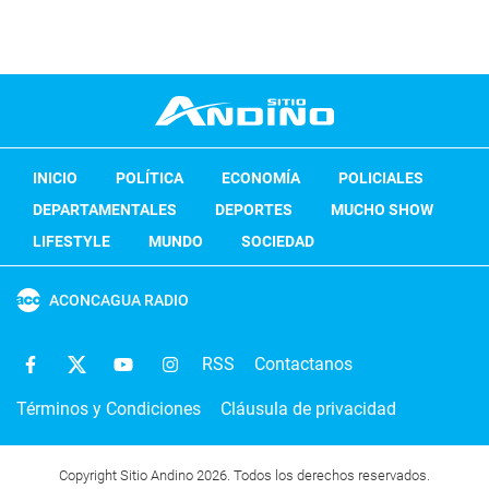
INICIO
POLÍTICA
ECONOMÍA
POLICIALES
DEPARTAMENTALES
DEPORTES
MUCHO SHOW
LIFESTYLE
MUNDO
SOCIEDAD
ACONCAGUA RADIO
RSS
Contactanos
Términos y Condiciones
Cláusula de privacidad
Copyright Sitio Andino 2026. Todos los derechos reservados.