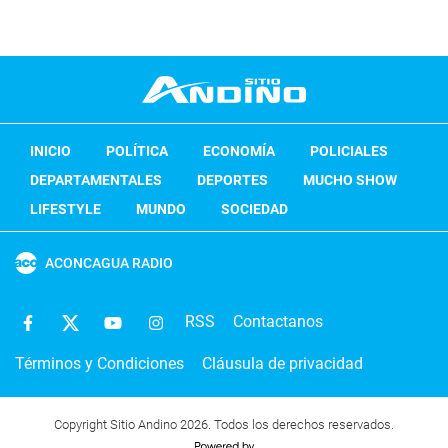
INICIO
POLÍTICA
ECONOMÍA
POLICIALES
DEPARTAMENTALES
DEPORTES
MUCHO SHOW
LIFESTYLE
MUNDO
SOCIEDAD
ACONCAGUA RADIO
RSS
Contactanos
Términos y Condiciones
Cláusula de privacidad
Copyright Sitio Andino 2026. Todos los derechos reservados.