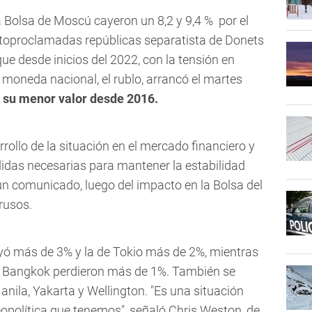
a Bolsa de Moscú cayeron un 8,2 y 9,4 % por el
utoproclamadas repúblicas separatista de Donets
ue desde inicios del 2022, con la tensión en
oneda nacional, el rublo, arrancó el martes
,
su menor valor desde 2016.
rollo de la situación en el mercado financiero y
didas necesarias para mantener la estabilidad
 un comunicado, luego del impacto en la Bolsa del
rusos.
yó más de 3% y la de Tokio más de 2%, mientras
 y Bangkok perdieron más de 1%. También se
anila, Yakarta y Wellington. "Es una situación
eopolítica que tenemos", señaló Chris Weston, de