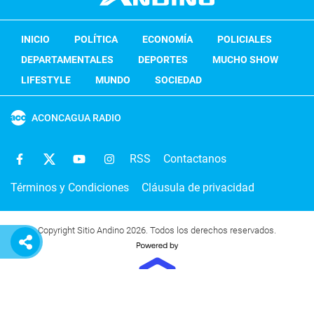
INICIO
POLÍTICA
ECONOMÍA
POLICIALES
DEPARTAMENTALES
DEPORTES
MUCHO SHOW
LIFESTYLE
MUNDO
SOCIEDAD
ACONCAGUA RADIO
RSS
Contactanos
Términos y Condiciones
Cláusula de privacidad
Copyright Sitio Andino 2026. Todos los derechos reservados.