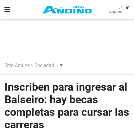
6
°
Sitio Andino
>
Sociedad
>
▼
Inscriben para ingresar al
Balseiro: hay becas
completas para cursar las
carreras