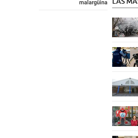
LAS MÁ
malargüina