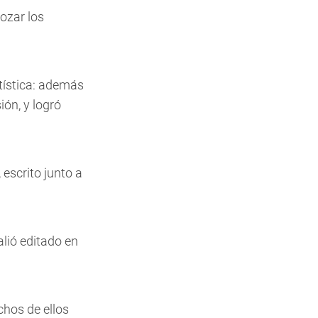
ozar los
tística: además
ión, y logró
escrito junto a
lió editado en
chos de ellos