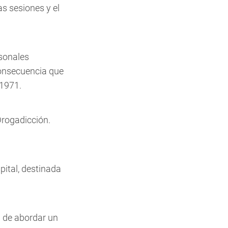
as sesiones y el
rsonales
consecuencia que
 1971.
Drogadicción.
ital, destinada
n de abordar un