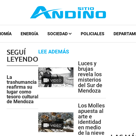
NOMÍA
ENERGÍA
SOCIEDAD
POLICIALES
DEPARTAM
SEGUÍ
LEE ADEMÁS
LEYENDO
Luces y
brujas
revela los
La
misterios
VIDEO
trashumancia
del Sur de
reafirma su
Mendoza
lugar como
tesoro cultural
de Mendoza
Los Molles
apuesta al
arte e
identidad
VIDEO
en medio
de la nieve