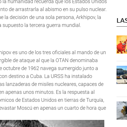
o la humanidad recuerda que los Estados Unidos
unto de arrastrarla al abismo en su pulso nuclear.
 la decisión de una sola persona, Arkhipov, la
LA
ía supuesto la tercera guerra mundial.
pov es uno de los tres oficiales al mando de un
rgible de ataque al que la OTAN denominaba
 de octubre de 1962 navega sumergido junto a
 con destino a Cuba. La URSS ha instalado
s lanzaderas de misiles nucleares, capaces de
 en apenas unos minutos. Es la respuesta al
ómicos de Estados Unidos en tierras de Turquía,
evastar Moscú en apenas un cuarto de hora que