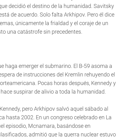
que decidió el destino de la humanidad. Savitsky
o está de acuerdo. Solo falta Arkhipov. Pero él dice
emas, únicamente la frialdad y el coraje de un
to una catástrofe sin precedentes.
ue haga emerger el submarino. El B-59 asoma a
a espera de instrucciones del Kremlin rehuyendo el
norteamericana. Pocas horas después, Kennedy y
ace suspirar de alivio a toda la humanidad.
 Kennedy, pero Arkhipov salvó aquel sábado al
ica hasta 2002. En un congreso celebrado en La
uel episodio, Mcnamara, basándose en
sificados, admitió que la guerra nuclear estuvo