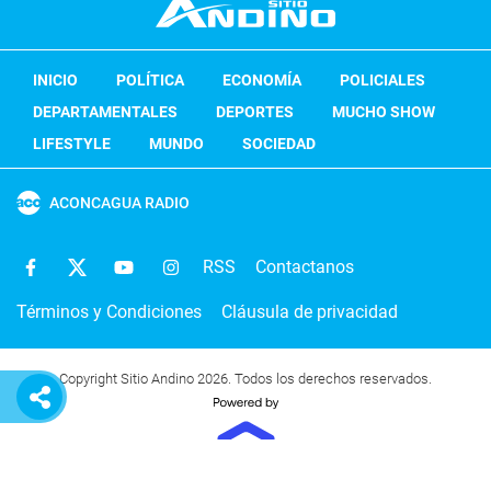
INICIO
POLÍTICA
ECONOMÍA
POLICIALES
DEPARTAMENTALES
DEPORTES
MUCHO SHOW
LIFESTYLE
MUNDO
SOCIEDAD
ACONCAGUA RADIO
RSS
Contactanos
Términos y Condiciones
Cláusula de privacidad
Copyright Sitio Andino 2026. Todos los derechos reservados.