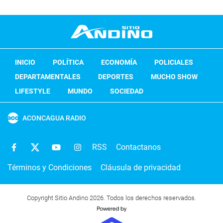
INICIO
POLÍTICA
ECONOMÍA
POLICIALES
DEPARTAMENTALES
DEPORTES
MUCHO SHOW
LIFESTYLE
MUNDO
SOCIEDAD
ACONCAGUA RADIO
RSS
Contactanos
Términos y Condiciones
Cláusula de privacidad
Copyright Sitio Andino 2026. Todos los derechos reservados.