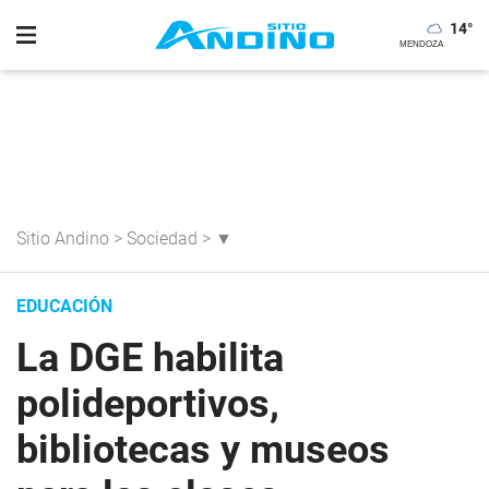
14
°
Sitio Andino
>
Sociedad
>
▼
EDUCACIÓN
La DGE habilita
polideportivos,
bibliotecas y museos