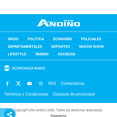
INICIO
POLÍTICA
ECONOMÍA
POLICIALES
DEPARTAMENTALES
DEPORTES
MUCHO SHOW
LIFESTYLE
MUNDO
SOCIEDAD
ACONCAGUA RADIO
RSS
Contactanos
Términos y Condiciones
Cláusula de privacidad
Copyright Sitio Andino 2026. Todos los derechos reservados.