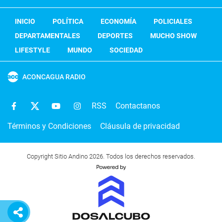
INICIO
POLÍTICA
ECONOMÍA
POLICIALES
DEPARTAMENTALES
DEPORTES
MUCHO SHOW
LIFESTYLE
MUNDO
SOCIEDAD
ACONCAGUA RADIO
RSS
Contactanos
Términos y Condiciones
Cláusula de privacidad
Copyright Sitio Andino 2026. Todos los derechos reservados.