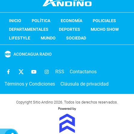
INICIO
POLÍTICA
ECONOMÍA
POLICIALES
DEPARTAMENTALES
DEPORTES
MUCHO SHOW
LIFESTYLE
MUNDO
SOCIEDAD
ACONCAGUA RADIO
RSS
Contactanos
Términos y Condiciones
Cláusula de privacidad
Copyright Sitio Andino 2026. Todos los derechos reservados.