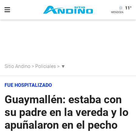
11
°
Sitio Andino
>
Policiales
>
▼
FUE HOSPITALIZADO
Guaymallén: estaba con
su padre en la vereda y lo
apuñalaron en el pecho