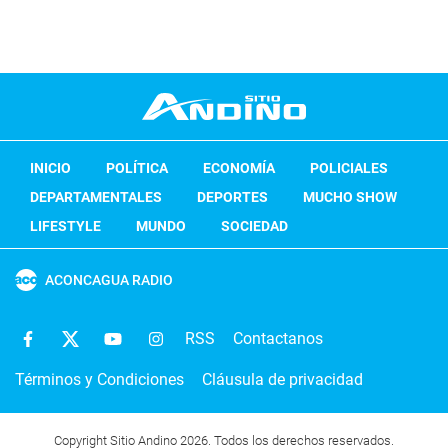
INICIO
POLÍTICA
ECONOMÍA
POLICIALES
DEPARTAMENTALES
DEPORTES
MUCHO SHOW
LIFESTYLE
MUNDO
SOCIEDAD
ACONCAGUA RADIO
RSS
Contactanos
Términos y Condiciones
Cláusula de privacidad
Copyright Sitio Andino 2026. Todos los derechos reservados.