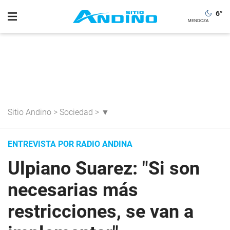
6
°
Sitio Andino
>
Sociedad
>
▼
ENTREVISTA POR RADIO ANDINA
Ulpiano Suarez: "Si son
necesarias más
restricciones, se van a