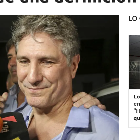
LO
Lo
en
"H
qu