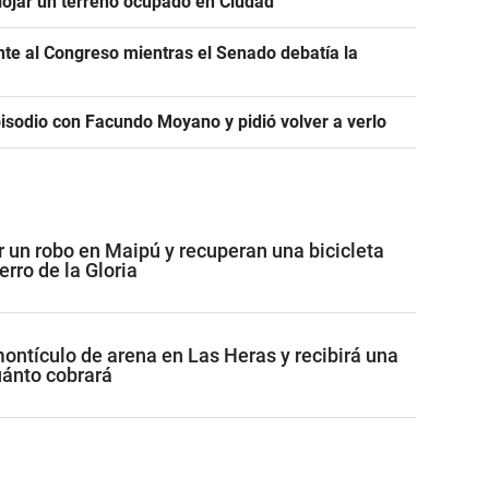
alojar un terreno ocupado en Ciudad
ente al Congreso mientras el Senado debatía la
pisodio con Facundo Moyano y pidió volver a verlo
r un robo en Maipú y recuperan una bicicleta
erro de la Gloria
ontículo de arena en Las Heras y recibirá una
uánto cobrará