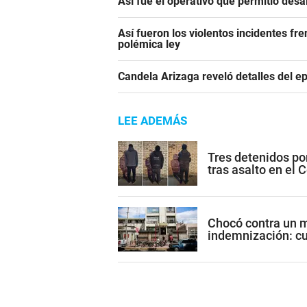
Así fue el operativo que permitió des
Así fueron los violentos incidentes fr
polémica ley
Candela Arizaga reveló detalles del e
LEE ADEMÁS
Tres detenidos po
tras asalto en el C
Chocó contra un m
indemnización: c