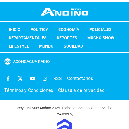
INICIO
POLÍTICA
ECONOMÍA
POLICIALES
DEPARTAMENTALES
DEPORTES
MUCHO SHOW
LIFESTYLE
MUNDO
SOCIEDAD
ACONCAGUA RADIO
RSS
Contactanos
Términos y Condiciones
Cláusula de privacidad
Copyright Sitio Andino 2026. Todos los derechos reservados.