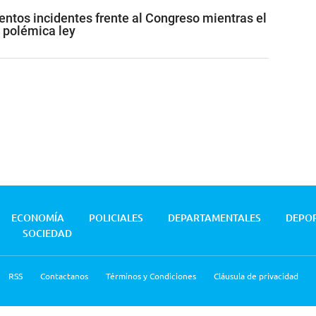
lentos incidentes frente al Congreso mientras el
 polémica ley
ECONOMÍA
POLICIALES
DEPARTAMENTALES
DEPO
SOCIEDAD
RSS
Contactanos
Términos y Condiciones
Cláusula de privacidad