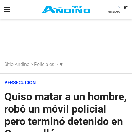
6
°
Sitio Andino
>
Policiales
>
▼
PERSECUCIÓN
Quiso matar a un hombre,
robó un móvil policial
pero terminó detenido en