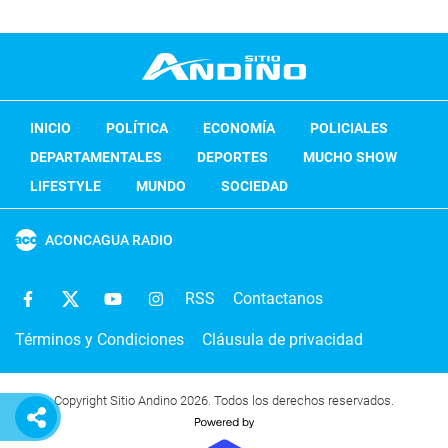
INICIO
POLÍTICA
ECONOMÍA
POLICIALES
DEPARTAMENTALES
DEPORTES
MUCHO SHOW
LIFESTYLE
MUNDO
SOCIEDAD
ACONCAGUA RADIO
RSS
Contactanos
Términos y Condiciones
Cláusula de privacidad
Copyright Sitio Andino 2026. Todos los derechos reservados.