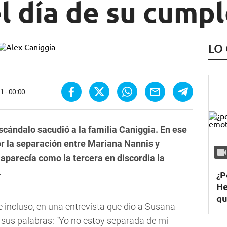
l día de su cump
LO
1 - 00:00
cándalo sacudió a la familia Caniggia. En ese
r la separación entre Mariana Nannis y
 aparecía como la tercera en discordia la
.
¿P
He
qu
 incluso, en una entrevista que dio a Susana
 sus palabras: "Yo no estoy separada de mi