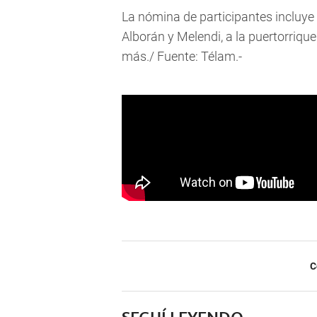
La nómina de participantes incluye 
Alborán y Melendi, a la puertorriqu
más./ Fuente: Télam.-
C