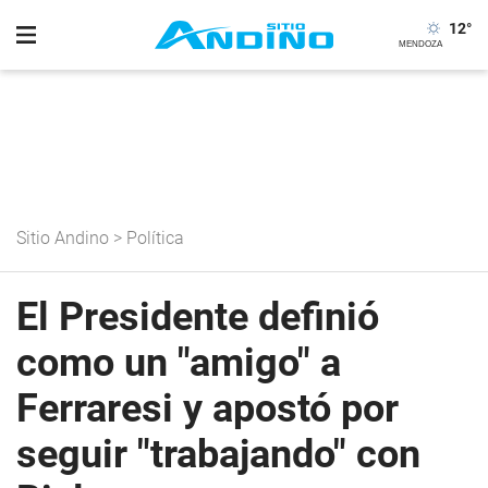
12
°
Sitio Andino
>
Política
El Presidente definió
como un "amigo" a
Ferraresi y apostó por
seguir "trabajando" con