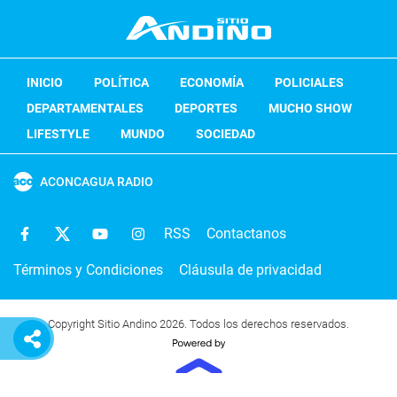
INICIO
POLÍTICA
ECONOMÍA
POLICIALES
DEPARTAMENTALES
DEPORTES
MUCHO SHOW
LIFESTYLE
MUNDO
SOCIEDAD
ACONCAGUA RADIO
RSS
Contactanos
Términos y Condiciones
Cláusula de privacidad
Copyright Sitio Andino 2026. Todos los derechos reservados.