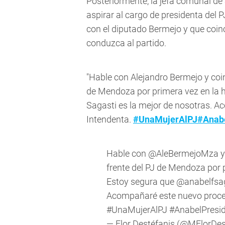
Posteriormente, la jefa comunal de
aspirar al cargo de presidenta del 
con el diputado Bermejo y que coin
conduzca al partido.
"Hable con Alejandro Bermejo y coi
de Mendoza por primera vez en la h
Sagasti es la mejor de nosotras. 
Intendenta.
#UnaMujerAlPJ
#Anab
Hable con
@AleBermejoMza
y
frente del PJ de Mendoza por p
Estoy segura que
@anabelfsa
Acompañaré este nuevo proces
#UnaMujerAlPJ
#AnabelPresi
— Flor Destéfanis (@MFlorDes