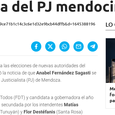
ia del PJ mendoc
LO
ara las elecciones de nuevas autoridades del
ó la noticia de que
Anabel Fernández Sagasti
se
Justicialista (PJ) de Mendoza
.
Me
fo
 Todos (FDT) y candidata a gobernadora el año
pa
á secundada por los intendentes
Matías
(Tunuyán) y
Flor Destéfanis
(Santa Rosa)