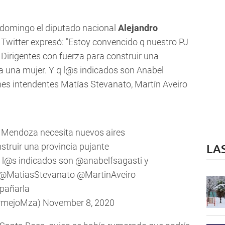
e domingo el diputado nacional
Alejandro
 Twitter expresó: "Estoy convencido q nuestro PJ
Dirigentes con fuerza para construir una
ta una mujer. Y q l@s indicados son Anabel
es intendentes Matías Stevanato, Martín Aveiro
e Mendoza necesita nuevos aires
struir una provincia pujante
LA
q l@s indicados son
@anabelfsagasti
y
@MatiasStevanato
@MartinAveiro
pañarla
ermejoMza)
November 8, 2020