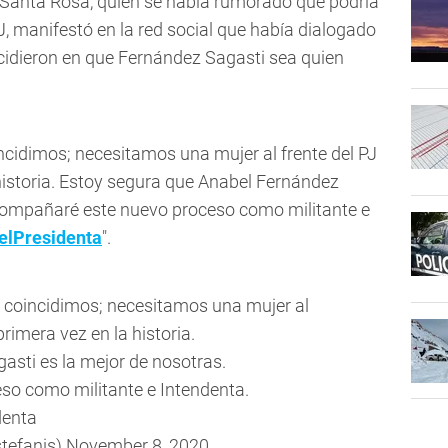
 Santa Rosa, quien se había rumorado que podría
PJ, manifestó en la red social que había dialogado
cidieron en que Fernández Sagasti sea quien
ncidimos; necesitamos una mujer al frente del PJ
istoria. Estoy segura que Anabel Fernández
Acompañaré este nuevo proceso como militante e
elPresidenta
".
 coincidimos; necesitamos una mujer al
rimera vez en la historia.
gasti
es la mejor de nosotras.
o como militante e Intendenta.
denta
tefanis)
November 8, 2020