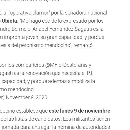
 al "operativo clamor" por la senadora nacional
 Ubieta
. "Me hago eco de lo expresado por los
andro Bermejo, Anabel Fernández Sagasti
es la
su impronta joven, su gran capacidad, y porque
ntesis del peronismo mendocino", remarcó.
 por los compañeros
@MFlorDestefanis
y
gasti
es la renovación que necesita el PJ,
n capacidad, y porque ademas simboliza la
nismo mendocino
er)
November 8, 2020
ndocino establece que
este lunes 9 de noviembre
de las listas de candidatos. Los militantes tienen
 jornada para entregar la nómina de autoridades