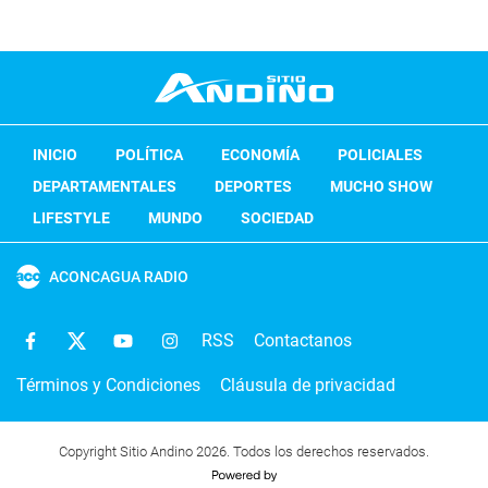
INICIO
POLÍTICA
ECONOMÍA
POLICIALES
DEPARTAMENTALES
DEPORTES
MUCHO SHOW
LIFESTYLE
MUNDO
SOCIEDAD
ACONCAGUA RADIO
RSS
Contactanos
Términos y Condiciones
Cláusula de privacidad
Copyright Sitio Andino 2026. Todos los derechos reservados.