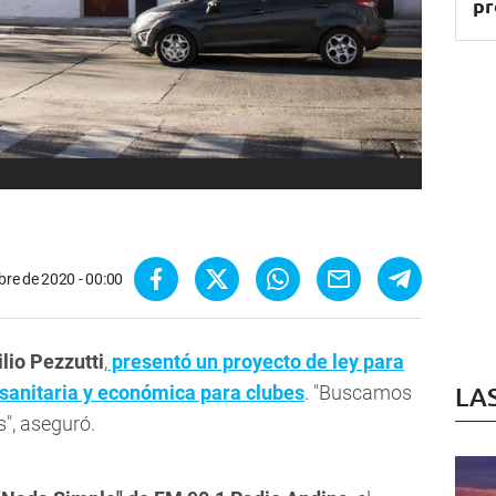
pr
bre de 2020 - 00:00
lio Pezzutti
,
presentó un proyecto de ley para
sanitaria y económica para clubes
. "Buscamos
LA
", aseguró.