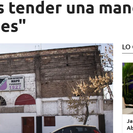
 tender una mano
nes"
LO
Ja
Ab