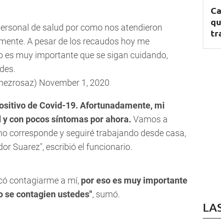
Ca
qu
personal de salud por como nos atendieron
tr
iamente. A pesar de los recaudos hoy me
o es muy importante que se sigan cuidando,
des.
anezrosaz)
November 1, 2020
ositivo de Covid-19. Afortunadamente, mi
d y con pocos síntomas por ahora.
Vamos a
mo corresponde y seguiré trabajando desde casa,
or Suarez", escribió el funcionario.
có contagiarme a mí,
por eso es muy importante
o se contagien ustedes"
, sumó.
LA