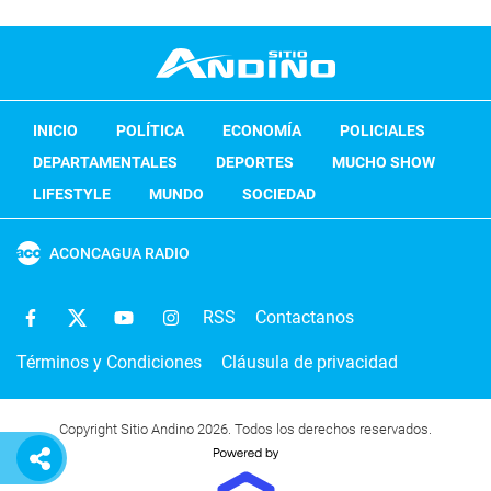
INICIO
POLÍTICA
ECONOMÍA
POLICIALES
DEPARTAMENTALES
DEPORTES
MUCHO SHOW
LIFESTYLE
MUNDO
SOCIEDAD
ACONCAGUA RADIO
RSS
Contactanos
Términos y Condiciones
Cláusula de privacidad
Copyright Sitio Andino 2026. Todos los derechos reservados.