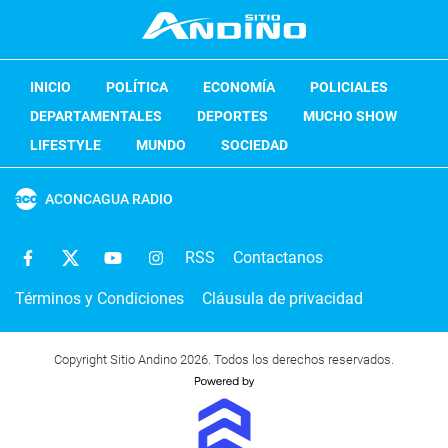
INICIO
POLÍTICA
ECONOMÍA
POLICIALES
DEPARTAMENTALES
DEPORTES
MUCHO SHOW
LIFESTYLE
MUNDO
SOCIEDAD
ACONCAGUA RADIO
RSS
Contactanos
Términos y Condiciones
Cláusula de privacidad
Copyright Sitio Andino 2026. Todos los derechos reservados.