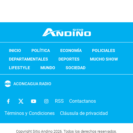
INICIO
POLÍTICA
ECONOMÍA
POLICIALES
DEPARTAMENTALES
DEPORTES
MUCHO SHOW
LIFESTYLE
MUNDO
SOCIEDAD
ACONCAGUA RADIO
RSS
Contactanos
Términos y Condiciones
Cláusula de privacidad
Copyright Sitio Andino 2026. Todos los derechos reservados.