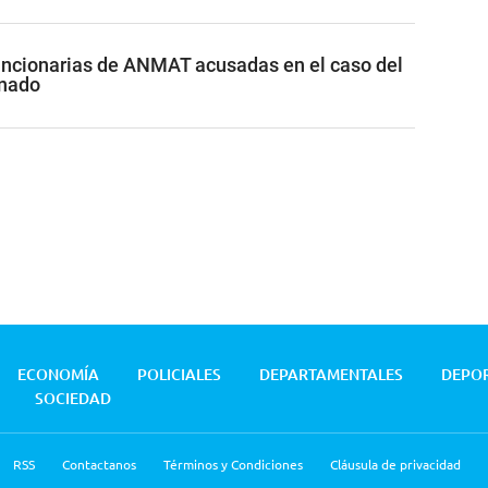
funcionarias de ANMAT acusadas en el caso del
inado
ECONOMÍA
POLICIALES
DEPARTAMENTALES
DEPO
SOCIEDAD
RSS
Contactanos
Términos y Condiciones
Cláusula de privacidad