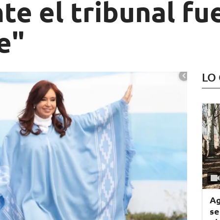
nte el tribunal fu
e"
LO
Ag
se