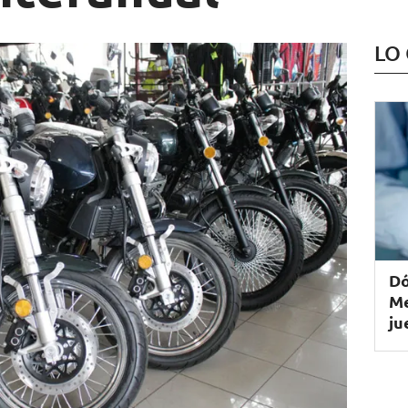
LO
Dó
Me
ju