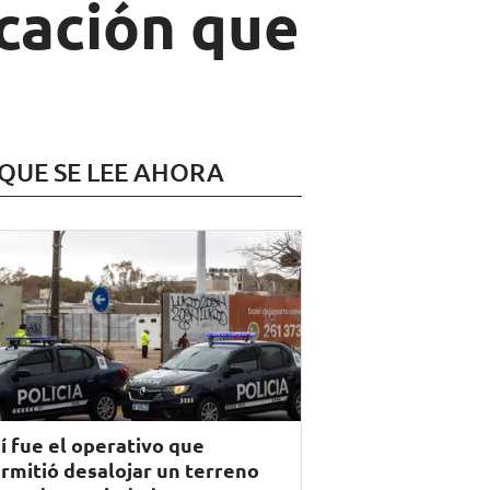
icación que
 QUE SE LEE AHORA
í fue el operativo que
rmitió desalojar un terreno