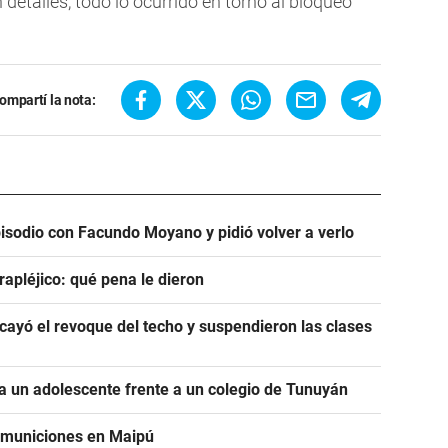
detalles, todo lo ocurrido en torno al bloqueo
ompartí la nota:
pisodio con Facundo Moyano y pidió volver a verlo
rapléjico: qué pena le dieron
ayó el revoque del techo y suspendieron las clases
 un adolescente frente a un colegio de Tunuyán
e municiones en Maipú