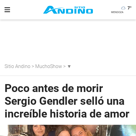
7
°
Sitio Andino
>
MuchoShow
>
▼
Poco antes de morir
Sergio Gendler selló una
increíble historia de amor