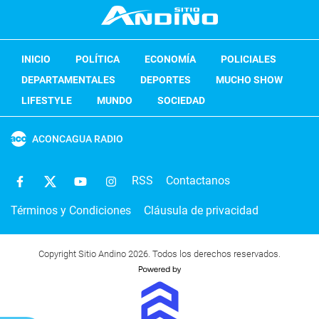
INICIO
POLÍTICA
ECONOMÍA
POLICIALES
DEPARTAMENTALES
DEPORTES
MUCHO SHOW
LIFESTYLE
MUNDO
SOCIEDAD
ACONCAGUA RADIO
RSS
Contactanos
Términos y Condiciones
Cláusula de privacidad
Copyright Sitio Andino 2026. Todos los derechos reservados.