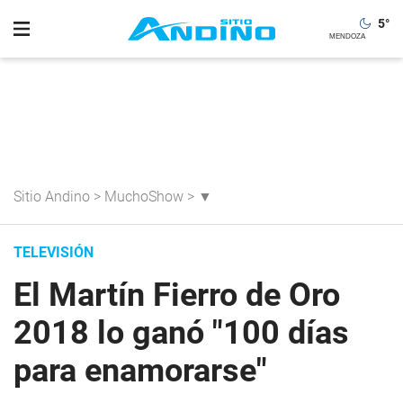
5
°
Sitio Andino
>
MuchoShow
>
▼
TELEVISIÓN
El Martín Fierro de Oro
2018 lo ganó "100 días
para enamorarse"