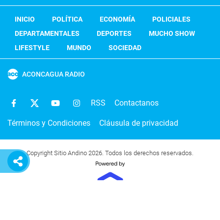
INICIO
POLÍTICA
ECONOMÍA
POLICIALES
DEPARTAMENTALES
DEPORTES
MUCHO SHOW
LIFESTYLE
MUNDO
SOCIEDAD
ACONCAGUA RADIO
RSS
Contactanos
Términos y Condiciones
Cláusula de privacidad
Copyright Sitio Andino 2026. Todos los derechos reservados.